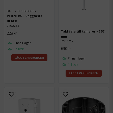
DAHUA TECHNOLOGY
PFB203W - Väggfäste
BLACK
7102255
Takfäste till kameror - 767
228 kr
mm
7102242
Finns i lager
630 kr
3 Styck
LÄGG I VARUKORGEN
Finns i lager
1 Styck
LÄGG I VARUKORGEN