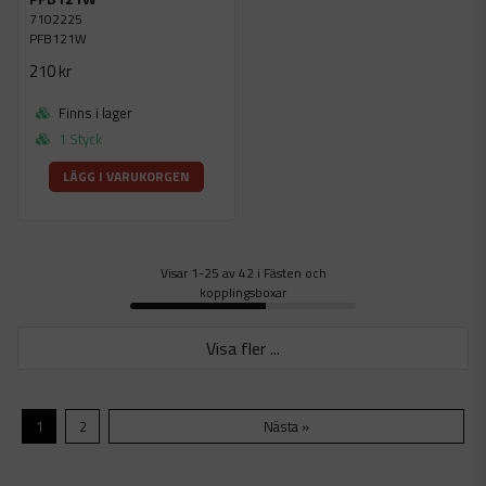
7102225
PFB121W
210 kr
Finns i lager
1 Styck
LÄGG I VARUKORGEN
Visar 1-25 av 42 i Fästen och
kopplingsboxar
Visa fler ...
1
2
Nästa »