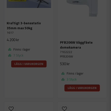
Kraftigt 3-bensstativ
35mm max 50kg
1617
4 200 kr
PFB206W Väggfäste
domekamera
Finns i lager
7102222
7 Styck
PFB206W
530 kr
LÄGG I VARUKORGEN
Finns i lager
3 Styck
LÄGG I VARUKORGEN