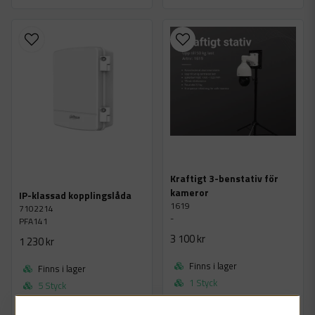
Kraftigt 3-benstativ för
kameror
IP-klassad kopplingslåda
1619
7102214
-
PFA141
3 100 kr
1 230 kr
Finns i lager
Finns i lager
1 Styck
5 Styck
LÄGG I VARUKORGEN
LÄGG I VARUKORGEN