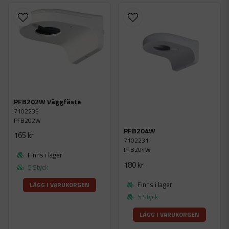
PFB202W Väggfäste
7102233
PFB202W
PFB204W
165 kr
7102231
PFB204W
Finns i lager
180 kr
5 Styck
Finns i lager
LÄGG I VARUKORGEN
5 Styck
LÄGG I VARUKORGEN