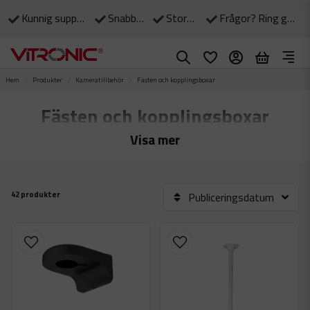
Kunnig support till våra kunder
Snabba leveranser
Stort eget lager
Frågor? Ring gärna: 0490-375 90
Hem
Produkter
Kameratillbehör
Fästen och kopplingsboxar
Fästen och kopplingsboxar
Visa mer
42 produkter
Publiceringsdatum