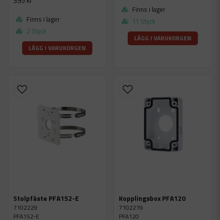
395 kr
Finns i lager
Finns i lager
11 Styck
2 Styck
LÄGG I VARUKORGEN
LÄGG I VARUKORGEN
Stolpfäste PFA152-E
Kopplingsbox PFA120
7102229
7102219
PFA152-E
PFA120