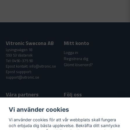
Vitronic Swecona AB
Mitt konto
Lysingsvägen 18
Logga in
593 53 Västervik
Registrera dig
Tel: 0490-375 90
Glömt lösenord?
Epost kontakt: info@vitronic.se
Epost suppport:
support@vitronic.se
Våra partners
Följ oss
Facebook
Vi använder cookies
Youtube
Vi använder cookies för att vår webbplats skall fungera
och erbjuda dig bästa upplevelse. Bekräfta ditt samtycke