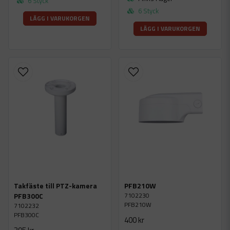
6 Styck
6 Styck
LÄGG I VARUKORGEN
LÄGG I VARUKORGEN
Takfäste till PTZ-kamera
PFB210W
7102230
PFB300C
PFB210W
7102232
PFB300C
400 kr