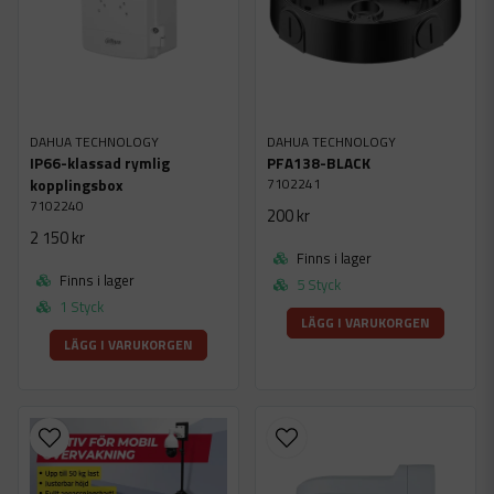
DAHUA TECHNOLOGY
DAHUA TECHNOLOGY
IP66-klassad rymlig
PFA138-BLACK
7102241
kopplingsbox
7102240
200 kr
2 150 kr
Finns i lager
Finns i lager
5 Styck
1 Styck
LÄGG I VARUKORGEN
LÄGG I VARUKORGEN