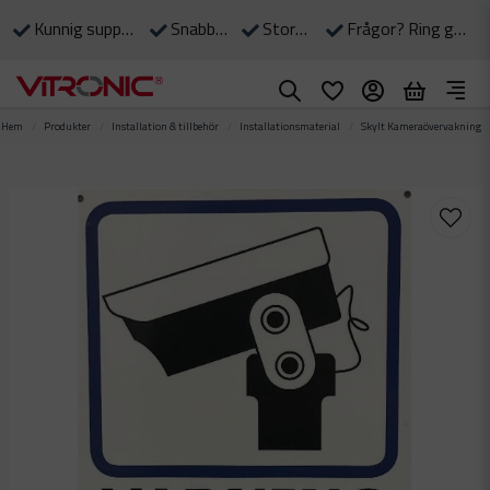
Kunnig support till våra kunder
Snabba leveranser
Stort eget lager
Frågor? Ring gärna: 0490-375 90
Hem
Produkter
Installation & tillbehör
Installationsmaterial
Skylt Kameraövervakning