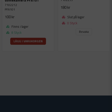
domekamera PFA101
7102212
180 kr
PFA101
100 kr
Slut på lager
0 Styck
Finns i lager
Bevaka
8 Styck
LÄGG I VARUKORGEN