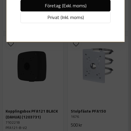
Finns i lager
Företag (Exkl. moms)
Vitronics nyhetsbrev samt få en rabattkod på hela ditt köp!
37 Styck
LÄGG I VARUKORGEN
email
Privat (Inkl. moms)
Mejladress
LÄGG I VARUKORGEN
Hämta kod
Kopplingsbox PFA121 BLACK
Stolpfäste PFA150
1676
(DAHUA) (1203731)
7102218
500 kr
PFA121-B-V2