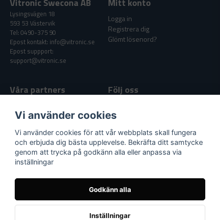
Vitronic Swecona AB
Mitt konto
Lysingsvägen 18
Logga in
593 53 Västervik
Registrera dig
Tel: 0490-375 90
Glömt lösenord?
Epost kontakt: info@vitronic.se
Epost suppport:
support@vitronic.se
Våra partners
Följ oss
Facebook
Vi använder cookies
Youtube
Vi använder cookies för att vår webbplats skall fungera
och erbjuda dig bästa upplevelse. Bekräfta ditt samtycke
genom att trycka på godkänn alla eller anpassa via
Supportlänkar
inställningar
Köpvillkor
Nyheter & Artiklar
Godkänn alla
Kundtjänst / Support
Inställningar