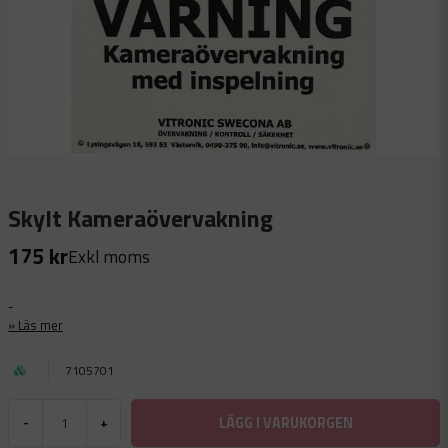
Skylt Kameraövervakning
175 kr
Exkl moms
-
Läs mer
7105701
LÄGG I VARUKORGEN
-
+