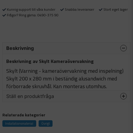
Kunnig support till våra kunder
Snabba leveranser
Stort eget lager
Frågor? Ring gärna: 0490-375 90
Beskrivning
Beskrivning av Skylt Kameraövervakning
Skylt (Varning - kameraövervakning med inspelning)
Skylt 200 x 280 mm i beständig alusandwich med
förborrade skruvhål. Kan monteras utomhus.
Ställ en produktfråga
question
Fråga oss något om denna produkten...
Relaterade kategorier
Installationsmaterial
Övrigt