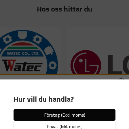
Hos oss hittar du
Få 10% rabatt
Hur vill du handla?
Ange din e-postadress nedan för att
prenumerera på Vitronics nyhetsbrev samt få
Företag (Exkl. moms)
en rabattkod på hela ditt köp!
Privat (Inkl. moms)