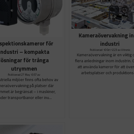
Kameraövervakning i
nspektionskameror för
industri
industri – kompakta
Publicerad 10 Oct 12:23 av Vitronic
Kameraövervakning är en viktig 
lösningar för trånga
flera anledningar inom industrin
att använda kameror för att öve
utrymmen
arbetsplatser och produktionso
Publicerad 27 May 13:57 av
striella miljöer finns ofta behov av
eraövervakning på platser där
mmet är begränsat – i maskiner,
der transportbanor eller inu...