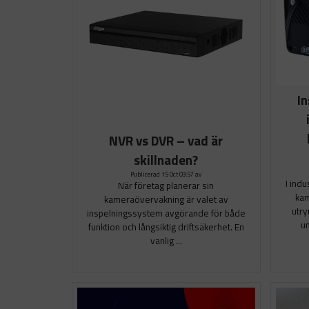
I
NVR vs DVR – vad är
skillnaden?
Publicerad 15 Oct 03:57 av
I indu
När företag planerar sin
kam
kameraövervakning är valet av
utry
inspelningssystem avgörande för både
un
funktion och långsiktig driftsäkerhet. En
vanlig ...