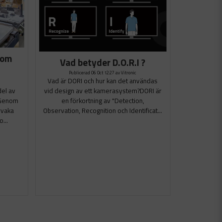
nom
Vad betyder D.O.R.I ?
Publicerad 06 Oct 12:27 av Vitronic
Vad är DORI och hur kan det användas
del av
vid design av ett kamerasystem?DORI är
. Genom
en förkortning av "Detection,
rvaka
Observation, Recognition och Identificat...
...