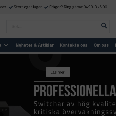
nser
Stort eget lager
Frågor? Ring gärna: 0490-375 90
s
Nyheter & Artiklar
Kontakta oss
Om oss
Läs mer!