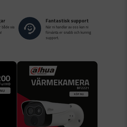
gar
Fantastisk support
r både via
När ni handlar av oss kan ni
a!
förvänta er snabb och kunnig
support.