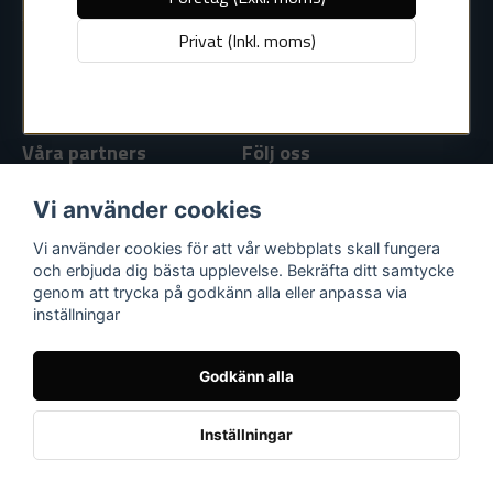
593 53 Västervik
Registrera dig
Tel: 0490-375 90
email
Privat (Inkl. moms)
Glömt lösenord?
Epost kontakt: info@vitronic.se
Mejladress
Hämta kod
Epost suppport:
support@vitronic.se
Våra partners
Följ oss
Facebook
Vi använder cookies
Youtube
Vi använder cookies för att vår webbplats skall fungera
och erbjuda dig bästa upplevelse. Bekräfta ditt samtycke
genom att trycka på godkänn alla eller anpassa via
Supportlänkar
inställningar
Köpvillkor
Nyheter & Artiklar
Godkänn alla
Kundtjänst / Support
Inställningar
Powered by Nyehandel AB