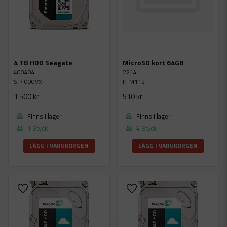
4 TB HDD Seagate
MicroSD kort 64GB
400404
2214
ST4000VX
PFM112
1 500 kr
510 kr
Finns i lager
Finns i lager
1 Styck
4 Styck
LÄGG I VARUKORGEN
LÄGG I VARUKORGEN