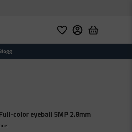
Blogg
 Full-color eyeball 5MP 2.8mm
moms