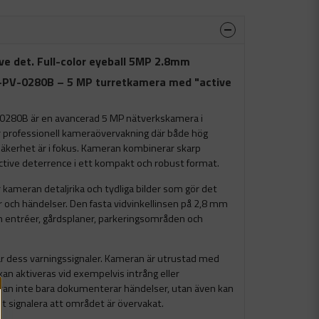
ve det. Full-color eyeball 5MP 2.8mm
PV-0280B – 5 MP turretkamera med "active
80B är en avancerad 5 MP nätverkskamera i
r professionell kameraövervakning där både hög
säkerhet är i fokus. Kameran kombinerar skarp
ctive deterrence i ett kompakt och robust format.
kameran detaljrika och tydliga bilder som gör det
r och händelser. Den fasta vidvinkellinsen på 2,8 mm
m entréer, gårdsplaner, parkeringsområden och
är dess varningssignaler. Kameran är utrustad med
 kan aktiveras vid exempelvis intrång eller
eran inte bara dokumenterar händelser, utan även kan
t signalera att området är övervakat.