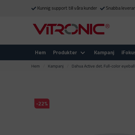
Kunnig support till våra kunder
Snabba levera
Hem
Produkter
Kampanj
iFoku
Hem
Kampanj
Dahua Active det. Full-color eyeba
-
22
%