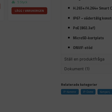
5 Styck
H.265+/H.264+ Smart 
LÄGG I VARUKORGEN
IP67 – vädertålig konst
PoE (802.3af)
MicroSD-kortplats
ONVIF-stöd
Ställ en produktfråga
Dokument (1)
question
Fråga oss något om denna 
1203716.pdf
Relaterade kategorier
442.09 KB
IP-Kameror
IP-Dome
Kampanj
name
Namn