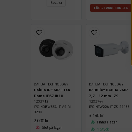
Bevaka
LÄGG I VARUKORGEN
DAHUA TECHNOLOGY
DAHUA TECHNOLOGY
Dahua IP 5MP Liten
IP Bullet DAHUA 2MP
Dome IP67 IK10
2,7 - 12 mm -ZS
1203712
1203744
IPC-HDBW3541F-AS-M-
IPC-HFW2241T-ZS-27135
0280
3 180 kr
2 000 kr
Finns i lager
Slut på lager
1 Styck