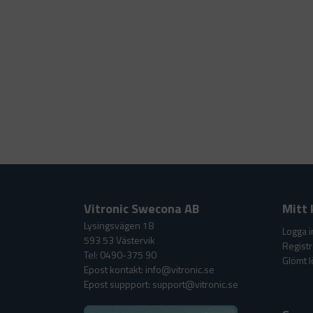
Vitronic Swecona AB
Mitt 
Lysingsvägen 18
Logga i
593 53 Västervik
Registr
Tel: 0490-375 90
Glömt 
Epost kontakt: info@vitronic.se
Epost suppport: support@vitronic.se