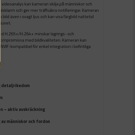
d videoanalys kan kameran skilja på människor och
falsklarm och ger mer träffsäkra notifieringar. Kameran
ild även i svagt ljus och kan visa färgbild nattetid
ljuset.
ed H.265+/H.264+ minskar lagrings- och
kompromissa med bildkvaliteten. Kameran kan
NVIF-kompatibel för enkel integration i befintliga
g detaljrikedom
mm
ren – aktiv avskräckning
 av människor och fordon