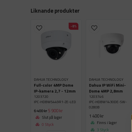
Liknande produkter
-8%
DAHUA TECHNOLOGY
DAHUA TECHNOLOGY
Full-color 4MP Dome
Dahua IP WiFi Mini-
IP-kamera 2,7 - 12mm
Dome 4MP 2,8mm
1203720
1203746
IPC-HDBW5449R1-ZE-LED
IPC-HDBW1430DE-SW-
0280B
5 900 kr
6 400 kr
1 400 kr
Slut på lager
Finns i lager
0 Styck
3 Styck