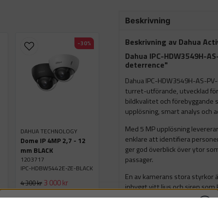
Beskrivning
Beskrivning av Dahua Acti
-30%
Dahua IPC-HDW3549H-AS-
deterrence"
Dahua IPC-HDW3549H-AS-PV-02
turret-utförande, utvecklad fö
bildkvalitet och förebyggande 
upplösning, smart analys och a
Med 5 MP upplösning levererar 
DAHUA TECHNOLOGY
enklare att identifiera persone
Dome IP 4MP 2,7 - 12
ger god överblick över ytor so
mm BLACK
passager.
1203717
IPC-HDBW5442E-ZE-BLACK
En av kamerans stora styrkor 
3 000 kr
4 300 kr
inbyggt vitt ljus och siren som
Slut på lager
linjekorsning. Det gör att kam
0 Styck
förhindra dem genom att tydlig