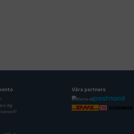
Ja, ni får publicera m
konto
Våra partners
n
era dig
lösenord?