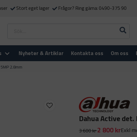
nser
Stort eget lager
Frågor? Ring gärna: 0490-375 90
s
Nyheter & Artiklar
Kontakta oss
Om oss
ll 5MP 2.8mm
Dahua Active det.
2 800 kr
Exkl 
3 600 kr