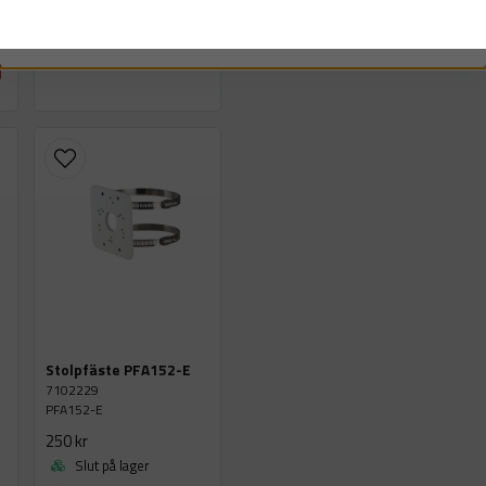
Ja, ni får publicera m
LÄGG I VARUKORGEN
o
Stolpfäste PFA152-E
7102229
PFA152-E
250 kr
Slut på lager