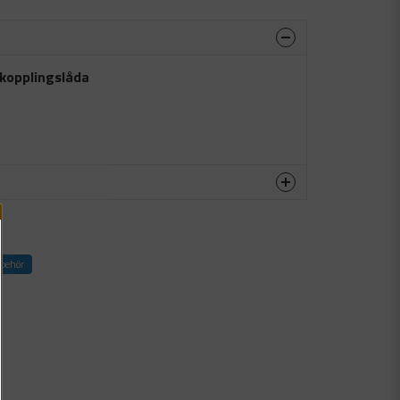
 kopplingslåda
produkten...
lbehör
email
Mejladress