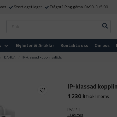
nser
Stort eget lager
Frågor? Ring gärna: 0490-375 90
s
Nyheter & Artiklar
Kontakta oss
Om oss
DAHUA
IP-klassad kopplingslåda
IP-klassad koppli
1 230 kr
Exkl moms
PFA141
Läs mer