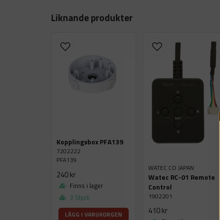
Liknande produkter
Kopplingsbox PFA139
7202222
PFA139
WATEC CO JAPAN
240 kr
Watec RC-01 Remote
Finns i lager
Control
1902201
3 Styck
410 kr
LÄGG I VARUKORGEN