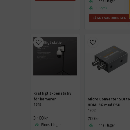
Finns i lager
1 Styck
LÄGG I VARUKORGEN
Kraftigt 3-benstativ
för kameror
Micro Converter SDI t
1619
HDMI 3G med PSU
-
1902
3 100 kr
700 kr
Finns i lager
Finns i lager