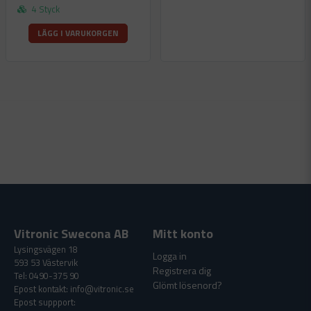
4 Styck
LÄGG I VARUKORGEN
Vitronic Swecona AB
Mitt konto
Lysingsvägen 18
Logga in
593 53 Västervik
Registrera dig
Tel: 0490-375 90
Glömt lösenord?
Epost kontakt: info@vitronic.se
Epost suppport: