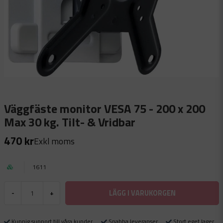
Väggfäste monitor VESA 75 - 200 x 200
Max 30 kg. Tilt- & Vridbar
470 kr
Exkl moms
1611
LÄGG I VARUKORGEN
-
+
Kunnig support till våra kunder
Snabba leveranser
Stort eget lager