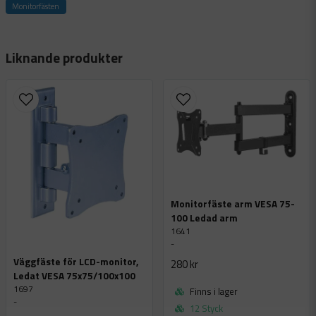
Monitorfästen
name
Namn
Liknande produkter
email
Mejladress
Ja, ni får publicera min fråga
Monitorfäste arm VESA 75-
100 Ledad arm
1641
-
Väggfäste för LCD-monitor,
280 kr
Ledat VESA 75x75/100x100
1697
Finns i lager
-
Skicka fråga
12 Styck