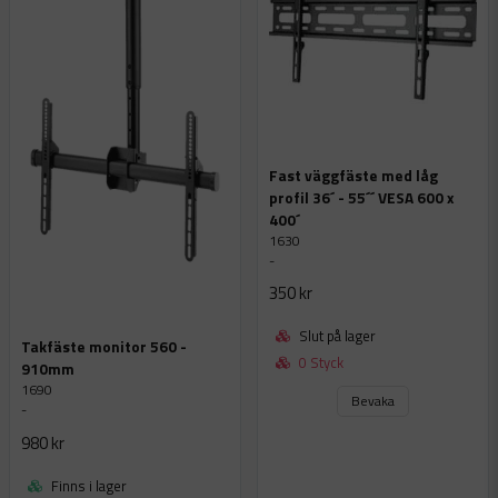
Fast väggfäste med låg
profil 36´ - 55´´ VESA 600 x
400´
1630
-
350 kr
Slut på lager
Takfäste monitor 560 -
0 Styck
910mm
1690
Bevaka
-
980 kr
Finns i lager