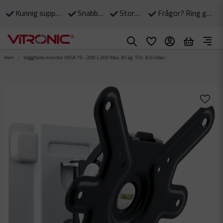
Kunnig support till våra kunder
Snabba leveranser
Stort eget lager
Frågor? Ring gärna: 0490-375 90
Hem
Väggfäste monitor VESA 75 - 200 x 200 Max 30 kg. Tilt- & Vridbar