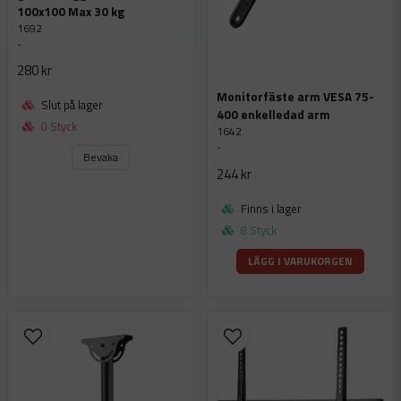
100x100 Max 30 kg
1692
-
280 kr
Monitorfäste arm VESA 75-
Slut på lager
400 enkelledad arm
0 Styck
1642
-
Bevaka
244 kr
Finns i lager
8 Styck
LÄGG I VARUKORGEN