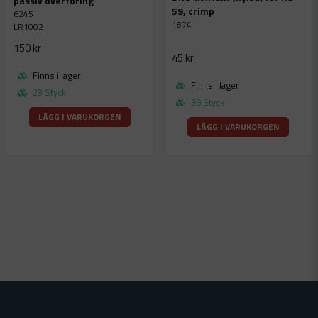
passiv överföring
59, crimp
6245
1874
LR1002
-
150 kr
45 kr
Finns i lager
Finns i lager
28 Styck
39 Styck
LÄGG I VARUKORGEN
LÄGG I VARUKORGEN