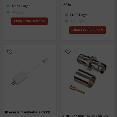
20 kr
Finns i lager
46 Styck
Finns i lager
127 Styck
LÄGG I VARUKORGEN
LÄGG I VARUKORGEN
IP över Koaxialkabel (RG59)
BNC-kontakt (hylsa) för RG