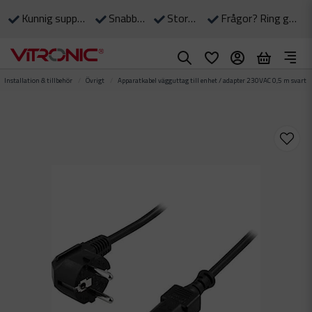
Kunnig support till våra kunder
Snabba leveranser
Stort eget lager
Frågor? Ring gärna: 0490-375 90
Installation & tillbehör
Övrigt
Apparatkabel vägguttag till enhet / adapter 230VAC 0,5 m svart