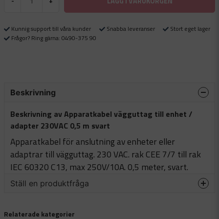
LÄGG I VARUKORGEN
-
+
Kunnig support till våra kunder
Snabba leveranser
Stort eget lager
Frågor? Ring gärna: 0490-375 90
Beskrivning
Beskrivning av Apparatkabel vägguttag till enhet /
adapter 230VAC 0,5 m svart
Apparatkabel för anslutning av enheter eller
adaptrar till vägguttag. 230 VAC. rak CEE 7/7 till rak
IEC 60320 C13, max 250V/10A. 0,5 meter, svart.
Ställ en produktfråga
question
Fråga oss något om denna produkten...
Relaterade kategorier