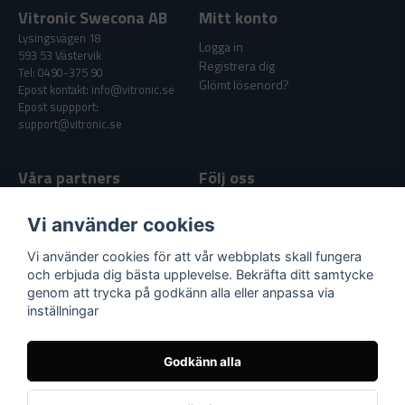
Vitronic Swecona AB
Mitt konto
Lysingsvägen 18
Logga in
593 53 Västervik
Registrera dig
Tel: 0490-375 90
Glömt lösenord?
Epost kontakt: info@vitronic.se
Epost suppport:
support@vitronic.se
Våra partners
Följ oss
Facebook
Vi använder cookies
Youtube
Vi använder cookies för att vår webbplats skall fungera
och erbjuda dig bästa upplevelse. Bekräfta ditt samtycke
genom att trycka på godkänn alla eller anpassa via
Supportlänkar
inställningar
Köpvillkor
Nyheter & Artiklar
Godkänn alla
Kundtjänst / Support