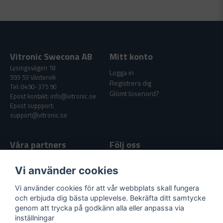
Vitronic Swecona AB
Mitt konto
Lysingsvägen 18
Logga in
593 53 Västervik
Registrera dig
Tel: 0490-375 90
Glömt lösenord?
Epost kontakt: info@vitronic.se
Epost suppport:
support@vitronic.se
Våra partners
Följ oss
Facebook
Vi använder cookies
Youtube
Vi använder cookies för att vår webbplats skall fungera
och erbjuda dig bästa upplevelse. Bekräfta ditt samtycke
genom att trycka på godkänn alla eller anpassa via
Supportlänkar
inställningar