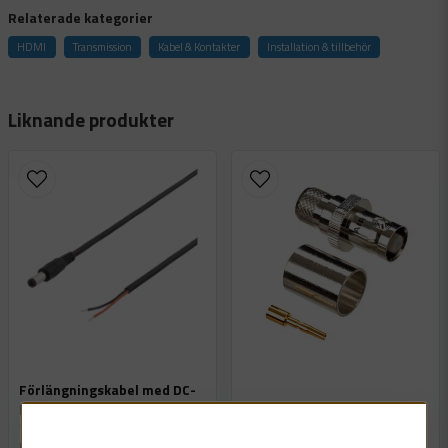
question
Fråga oss något om denna produkten...
Relaterade kategorier
HDMI
Transmission
Kabel & Kontakter
Installation & tillbehör
name
Namn
Liknande produkter
email
Mejladress
Ja, ni får publicera min fråga
Förlängningskabel med DC-
kontakt hane (5,5x2,1 mm)
BNC-kontakt (hylsa) för RG
7103001
59, crimp
DC-Kontakt Hane