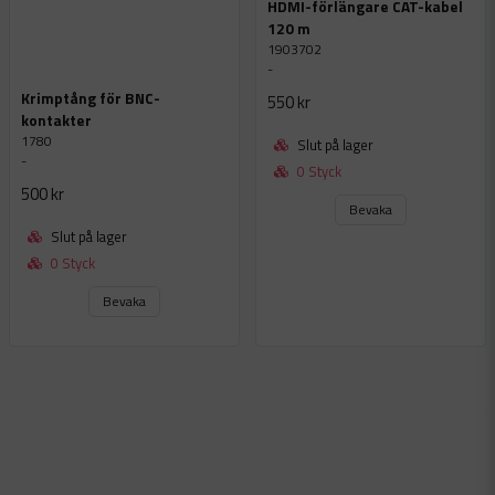
HDMI-förlängare CAT-kabel
120 m
1903702
-
Krimptång för BNC-
550 kr
kontakter
1780
Slut på lager
-
0 Styck
500 kr
Bevaka
Slut på lager
0 Styck
Bevaka