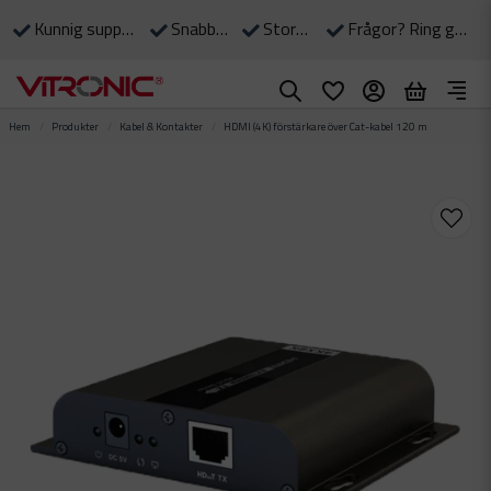
Kunnig support till våra kunder
Snabba leveranser
Stort eget lager
Frågor? Ring gärna: 0490-375 90
Hem
Produkter
Kabel & Kontakter
HDMI (4K) förstärkare över Cat-kabel 120 m