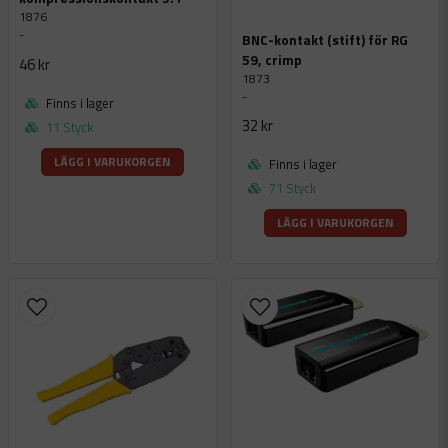
1876
-
BNC-kontakt (stift) för RG
59, crimp
46 kr
1873
-
Finns i lager
32 kr
11 Styck
LÄGG I VARUKORGEN
Finns i lager
71 Styck
LÄGG I VARUKORGEN