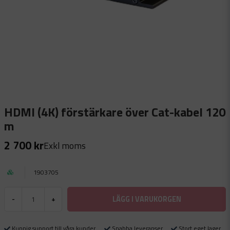
HDMI (4K) förstärkare över Cat-kabel 120
m
2 700 kr
Exkl moms
1903705
LÄGG I VARUKORGEN
-
+
Kunnig support till våra kunder
Snabba leveranser
Stort eget lager