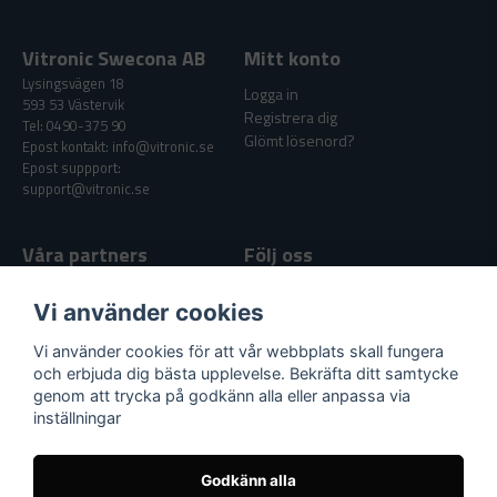
Vitronic Swecona AB
Mitt konto
Lysingsvägen 18
Logga in
593 53 Västervik
Registrera dig
Tel: 0490-375 90
Glömt lösenord?
Epost kontakt: info@vitronic.se
Epost suppport:
support@vitronic.se
Våra partners
Följ oss
Facebook
Vi använder cookies
Youtube
Vi använder cookies för att vår webbplats skall fungera
och erbjuda dig bästa upplevelse. Bekräfta ditt samtycke
genom att trycka på godkänn alla eller anpassa via
Supportlänkar
inställningar
Köpvillkor
Nyheter & Artiklar
Godkänn alla
Kundtjänst / Support