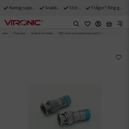
Kunnig support till våra kunder
Snabba leveranser
Stort eget lager
Frågor? Ring gärna: 0490-375 90
Hem
Produkter
Kabel & Kontakter
BNC Hane kompressionskontakt 5.1