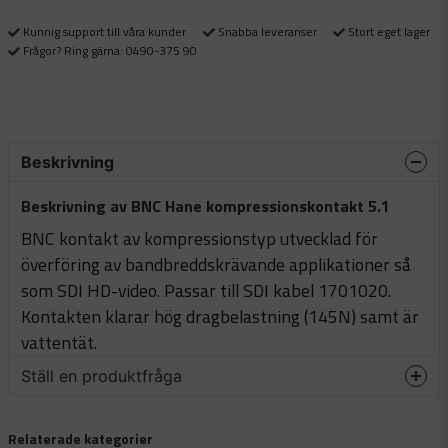
Kunnig support till våra kunder
Snabba leveranser
Stort eget lager
Frågor? Ring gärna: 0490-375 90
Beskrivning
Beskrivning av BNC Hane kompressionskontakt 5.1
BNC kontakt av kompressionstyp utvecklad för
överföring av bandbreddskrävande applikationer så
som SDI HD-video. Passar till SDI kabel 1701020.
Kontakten klarar hög dragbelastning (145N) samt är
vattentät.
Ställ en produktfråga
question
Fråga oss något om denna produkten...
Relaterade kategorier