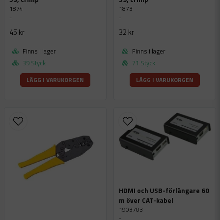
1874
1873
-
-
45 kr
32 kr
Finns i lager
Finns i lager
39 Styck
71 Styck
LÄGG I VARUKORGEN
LÄGG I VARUKORGEN
HDMI och USB-förlängare 60
m över CAT-kabel
1903703
-