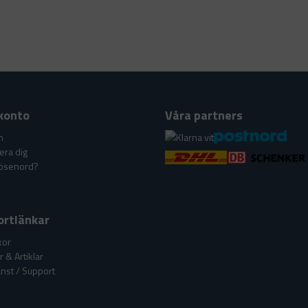
konto
Våra partners
n
era dig
lösenord?
ortlänkar
kor
 & Artiklar
nst / Support