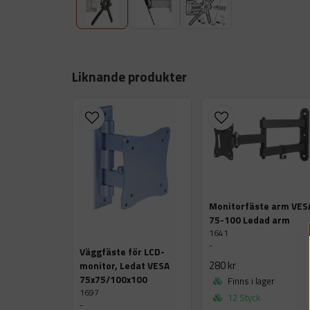
Liknande produkter
Monitorfäste arm VES
75-100 Ledad arm
1641
-
Väggfäste för LCD-
280 kr
monitor, Ledat VESA
75x75/100x100
Finns i lager
1697
12 Styck
-