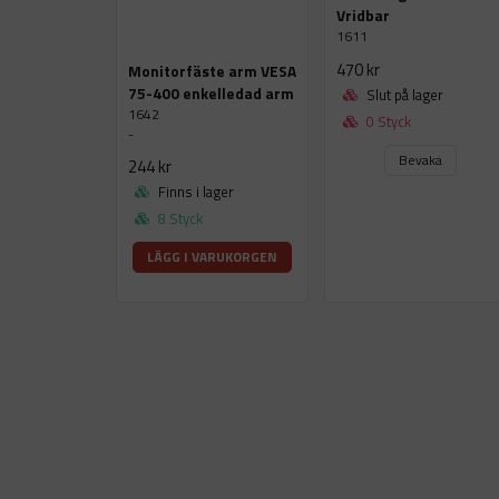
Vridbar
1611
470 kr
Monitorfäste arm VESA
75-400 enkelledad arm
Slut på lager
1642
0 Styck
-
Bevaka
244 kr
Finns i lager
8 Styck
LÄGG I VARUKORGEN