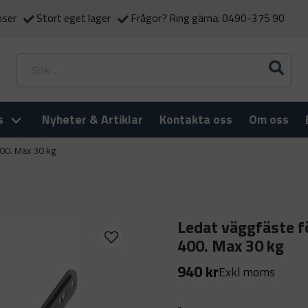
nser
Stort eget lager
Frågor? Ring gärna: 0490-375 90
s
Nyheter & Artiklar
Kontakta oss
Om oss
400. Max 30 kg
Ledat väggfäste fö
400. Max 30 kg
940 kr
Exkl moms
-