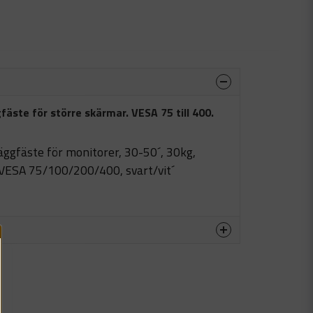
äste för större skärmar. VESA 75 till 400.
ggfäste för monitorer, 30-50´, 30kg,
, VESA 75/100/200/400, svart/vit´
produkten...