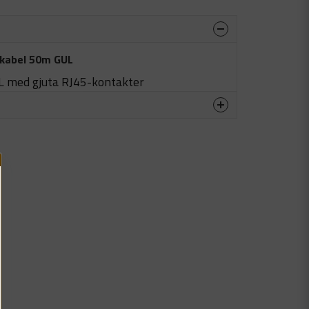
hkabel 50m GUL
L med gjuta RJ45-kontakter
produkten...
email
Mejladress
in fråga