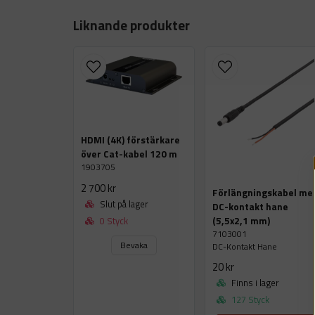
Liknande produkter
HDMI (4K) förstärkare
över Cat-kabel 120 m
1903705
2 700 kr
Förlängningskabel me
Slut på lager
DC-kontakt hane
(5,5x2,1 mm)
0 Styck
7103001
Bevaka
DC-Kontakt Hane
20 kr
Finns i lager
127 Styck