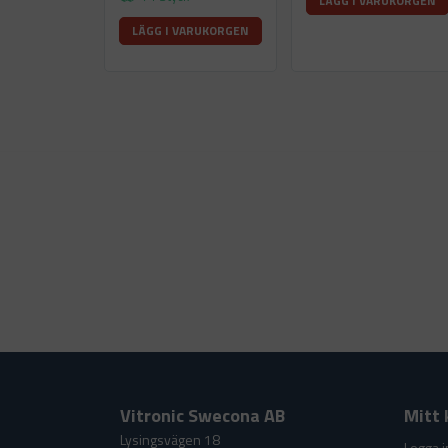
LÄGG I VARUKORGEN
LÄGG I VARUKORGEN
Vitronic Swecona AB
Mitt 
Lysingsvägen 18
Logga i