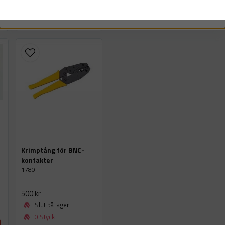
LÄGG I VARUKORGEN
Krimptång för BNC-
kontakter
1780
-
500 kr
Slut på lager
0 Styck