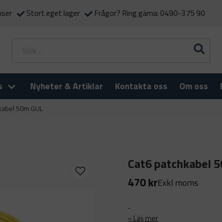
nser
Stort eget lager
Frågor? Ring gärna: 0490-375 90
s
Nyheter & Artiklar
Kontakta oss
Om oss
hkabel 50m GUL
Cat6 patchkabel 
470 kr
Exkl moms
-
Läs mer