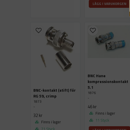
LÄGG I VARUKORGEN
BNC Hane
kompressionskontakt
5.1
BNC-kontakt (stift) för
1876
RG 59, crimp
-
1873
46 kr
-
Finns i lager
32 kr
11 Styck
Finns i lager
71 Styck